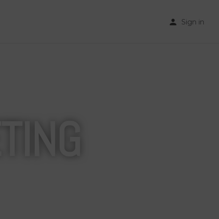
Sign in
TING