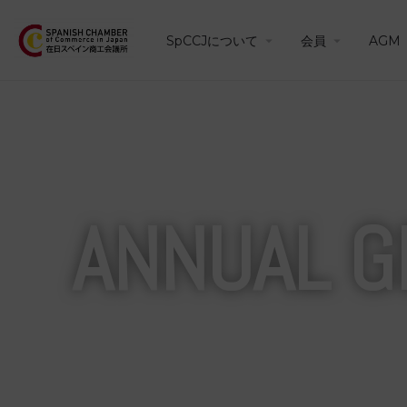
SpCCJについて
会員
AGM
ANNUAL G