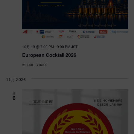
10月 19 @ 7:00 PM
-
9:00 PM
JST
European Cocktail 2026
¥13000 – ¥16000
11月 2026
金
6