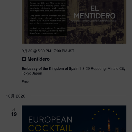
9月 30 @ 5:30 PM
-
7:00 PM
JST
El Mentidero
Embassy of the Kingdom of Spain
1-3-29 Roppongi Minato City
Tokyo Japan
Free
10月 2026
月
19