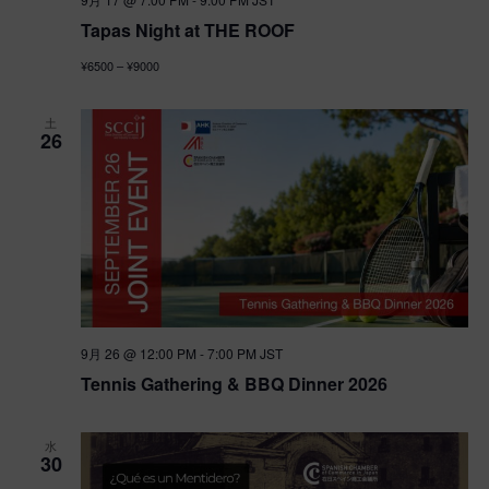
シ
ョ
Tapas Night at THE ROOF
ョ
ン
¥6500 – ¥9000
ン
土
26
9月 26 @ 12:00 PM
-
7:00 PM
JST
Tennis Gathering & BBQ Dinner 2026
水
30