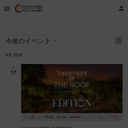
今後のイベント
ビ
イ
リ
ベ
日
ス
ュ
付
ト
9月 2026
ン
表
を
ー
示
ト
選
木
の
択
17
ビ
ナ
ュ
ー
ビ
ナ
ゲ
ビ
ー
ゲ
シ
ー
9月 17 @ 7:00 PM
-
9:00 PM
JST